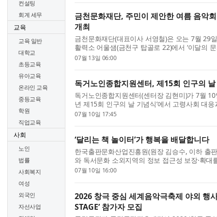
컨설팅
회계 세무
금천문화재단, 주민이 제안한 여름 음악회 
개최
교육
금천문화재단(대표이사 서영철)은 오는 7월 29일
교육 일반
활력소 어울샘(금천구 탑골로 22)에서 ‘이달의 문화
대학교
여름의 하모니’를 개최한다고 밝혔다. 이번 공연
07월 13일 06:00
초등교육
기획하고 제안해 선정된 ‘2026년 금천구 주민참여
유아교육
독거노인종합지원센터, 제15회 인구의 날 
온라인 교육
독거노인종합지원센터(센터장 김현미)가 7월 10일(
중등교육
년 제15회 인구의 날 기념식’에서 고령사회 대
학원
기여한 공로를 인정받아 대통령 표창을 수상했다
07월 10일 17:45
고령화와 1인 가구 증가 등 인구구조 변화에 대응해
직업교육
사회
‘달리는 책 놀이터’가 행복을 배달합니다
노인
한국출판문화산업진흥원(원장 김승수, 이하 출
와 독서문화 소외지역의 정보 접근성 보장·확대를
법률
리는 책 놀이터’를 7월부터 운영한다. ‘달리는 
07월 10일 16:00
사회복지
체험물(전자책, 오디오북, 증강현실(AR) 도서, 가상
여성
2026 창극 중심 세계음악극축제 야외 행사
외국인
STAGE’ 참가자 모집
자선사업