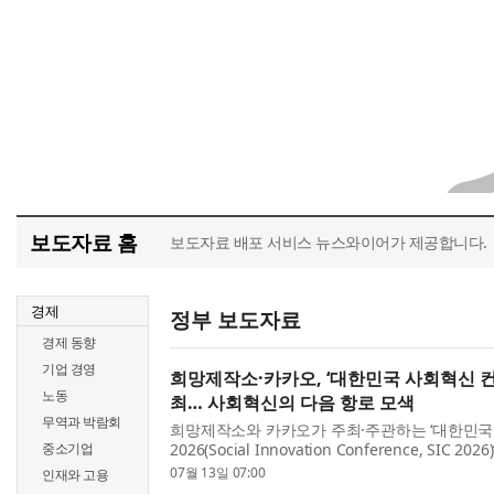
보도자료 홈
보도자료 배포 서비스 뉴스와이어가 제공합니다.
경제
정부 보도자료
경제 동향
기업 경영
희망제작소·카카오, ‘대한민국 사회혁신 컨퍼
노동
최… 사회혁신의 다음 항로 모색
무역과 박람회
희망제작소와 카카오가 주최·주관하는 ‘대한민국
중소기업
2026(Social Innovation Conference, SIC 20
오전 10시 서울 중구 페럼타워 3층 페럼홀에서 개
07월 13일 07:00
인재와 고용
터: 방향이 있는 변화, 크기가 있는 실천’을 주제로 