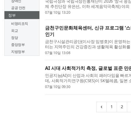
국립극장과 국립극장진흥재단이 2026 ‘창극 중
장애인
제 추진단장 유은선, 이하 세계음악극축제) 야외 
공공 안전
(昌唱 STAGE)’ 출연진을 공개 모집한다. 2026
07월 10일 13:20
정부
다른 지역색이 드러나는 국내외 음악극을 한자리에
비영리조직
금천구민문화체육센터, 신규 프로그램 ‘스
외교
인기
정당
금천구시설관리공단(이사장 임병호)이 운영하
중앙정부
터는 지역주민의 건강증진과 생활체육 활성화를
‘스텝박스 에어로핏(Step Box Aerofit)’을 
지방정부
07월 10일 13:08
밝혔다. 이번 프로그램은 최신 생활체육 트렌드를 
AI 시대 사회적가치 측정, 글로벌 표준 만
인공지능(AI)이 산업과 사회의 패러다임을 빠르
데, 사회적가치연구원(CSES)이 SK텔레콤, 일본 소
Corp.)와 함께 AI 시대 사회적가치 측정의 글로
07월 10일 09:30
SK가 설립한 사회적가치연구원은 9일 서울 SKT타
(curren
(cu
‹
1
2