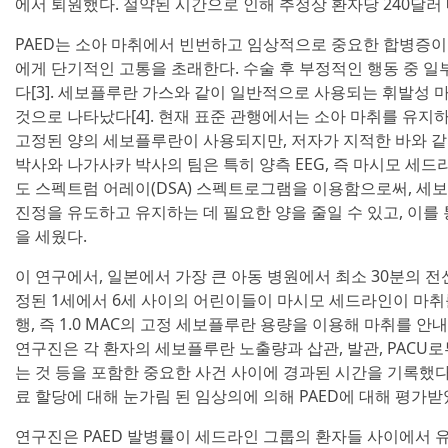
에서 퇴원했다. 절약된 시간으로 인해 추정상 환자당 240달러 
PAED는 소아 마취에서 빈번하고 임상적으로 중요한 합병증이며[
에게 단기적인 고통을 초래한다. 수술 후 부정적인 행동 중 일부
다[3]. 세보플루란 가스와 같이 일반적으로 사용되는 휘발성 
것으로 나타났다[4]. 현재 표준 관행에서는 소아 마취를 유지하기
고정된 양의 세보플루란이 사용되지만, 저자가 지적한 바와 같이
박사와 나가사카 박사의 팀은 특히 양측 EEG, 즉 마시모 세
도 스펙트럼 어레이(DSA) 스펙트로그램을 이용함으로써, 세
진정을 유도하고 유지하는 데 필요한 양을 줄일 수 있고, 이를 
을 세웠다.
이 연구에서, 일본에서 가장 큰 아동 병원에서 최소 30분의 
정된 1세에서 6세 사이의 어린이들이 마시모 세드라인이 마취를 
행, 즉 1.0 MAC의 고정 세보플루란 용량을 이용해 마취를 안내
연구진은 각 환자의 세보플루란 노출량과 삽관, 발관, PACU
는 것 등을 포함한 중요한 사건 사이에 경과된 시간을 기록했다
료 할당에 대해 눈가림 된 임상의에 의해 PAED에 대해 평가받
연구진은 PAED 발병률이 세드라인 그룹의 환자들 사이에서 유