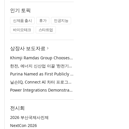
인기 토픽
신제품 출시
휴가
인공지능
바이오테크
스타트업
상장사 보도자료
Khimji Ramdas Group Chooses Rimini Street to Reduce SAP Support Costs, Protect 700+ Customizations and Reinvest Savings in Innovation
한전, 에너지 신산업 이끌 ‘한전기술지주’ 공식 출범
Purina Named as First Publicly Announced NIQ ConnectAI Charter Client
닐슨IQ, Connect AI 차터 프로그램 최초 고객사 ‘퓨리나’ 선정
Power Integrations Demonstrates World’s First 2200 V GaN Technology for Next-Era High-Voltage Power Systems
전시회
2026 부산국제사진제
NextCon 2026