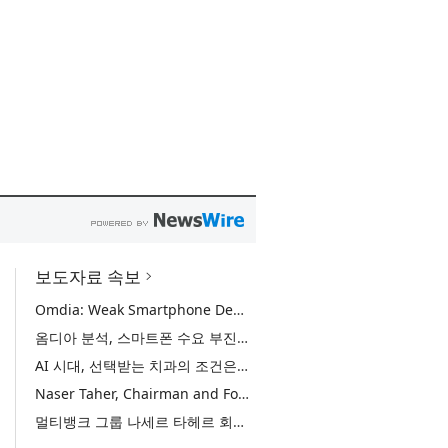
보도자료 속보
Omdia: Weak Smartphone Demand Drives Record Growth in Display Shipments to Refurbished Phone Market
옴디아 분석, 스마트폰 수요 부진에 리퍼비시 폰 디스플레이 출하량 사상 최대 기록
AI 시대, 선택받는 치과의 조건은… 정유미 원장 ‘Mini MBA for Dentists’ 단독 특강 개최
Naser Taher, Chairman and Founder of MultiBank Group, Honored by H.H. Sheikh Nahyan bin Mubarak Al Nahyan with the Golden Excellence Award for FinTech, Digital Asset and Blockchain Excellence
멀티뱅크 그룹 나세르 타헤르 회장, 핀테크·디지털 자산·블록체인 부문 ‘골든 엑설런스상’ 수상