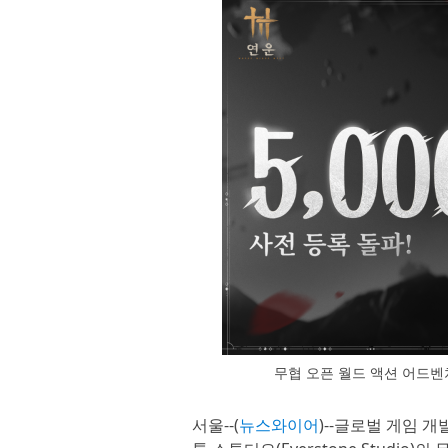
무협 오픈 월드 액션 어드벤처
서울--(
뉴스와이어
)--글로벌 게임 개