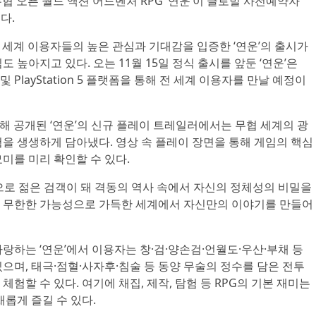
)의 무협 오픈 월드 액션 어드벤처 RPG ‘연운’이 글로벌 사전예약자
다.
전 세계 이용자들의 높은 관심과 기대감을 입증한 ‘연운’의 출시가
 높아지고 있다. 오는 11월 15일 정식 출시를 앞둔 ‘연운’은
ows) 및 PlayStation 5 플랫폼을 통해 전 세계 이용자를 만날 예정이
념해 공개된 ‘연운’의 신규 플레이 트레일러에서는 무협 세계의 광
을 생생하게 담아냈다. 영상 속 플레이 장면을 통해 게임의 핵심
미를 미리 확인할 수 있다.
으로 젊은 검객이 돼 격동의 역사 속에서 자신의 정체성의 비밀을
 무한한 가능성으로 가득한 세계에서 자신만의 이야기를 만들어
랑하는 ‘연운’에서 이용자는 창·검·양손검·언월도·우산·부채 등
으며, 태극·점혈·사자후·침술 등 동양 무술의 정수를 담은 전투
험할 수 있다. 여기에 채집, 제작, 탐험 등 RPG의 기본 재미는
채롭게 즐길 수 있다.