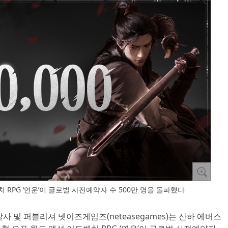
 RPG ‘연운’이 글로벌 사전예약자 수 500만 명을 돌파했다
발사 및 퍼블리셔 넷이즈게임즈(neteasegames)는 산하 에버스