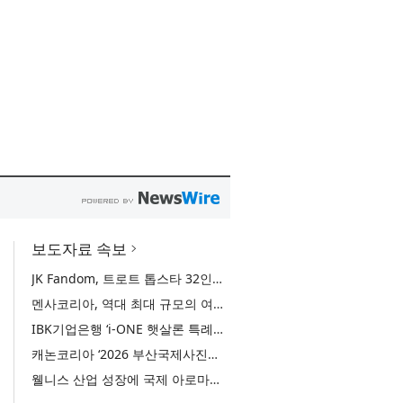
보도자료 속보
JK Fandom, 트로트 톱스타 32인의 서바이벌 투표 ‘트롯 전쟁 - 최후의 왕좌’ 개최
멘사코리아, 역대 최대 규모의 여름 모꼬지 ‘2026 멘사 마법학교’ 성료
IBK기업은행 ‘i-ONE 햇살론 특례보증’ 출시
캐논코리아 ‘2026 부산국제사진제’ 후원사 참여… 역대 미래작가상 수상자 특별전 선봬
웰니스 산업 성장에 국제 아로마테라피 교육 관심 증가… 국제 ITEC 과정 9월 개강