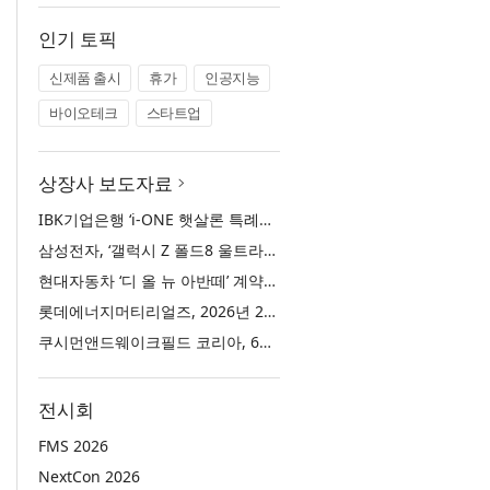
인기 토픽
신제품 출시
휴가
인공지능
바이오테크
스타트업
상장사 보도자료
IBK기업은행 ‘i-ONE 햇살론 특례보증’ 출시
삼성전자, ‘갤럭시 Z 폴드8 울트라·폴드8·플립8’과 ‘갤럭시 워치 울트라2·워치9’ 국내 공식 출시
현대자동차 ‘디 올 뉴 아반떼’ 계약 첫날 1만 대 돌파
롯데에너지머티리얼즈, 2026년 2분기 실적 발표… 전분기 대비 매출 증대
쿠시먼앤드웨이크필드 코리아, 63빌딩 통합 MD·공간 전략 수립 과정과 구현 사례 소개
전시회
FMS 2026
NextCon 2026