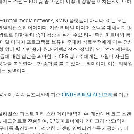
레이드 스펜드 ROI 및 총 마진에 어떻게 영향을 미치는지에 대해
retail media network, RMN) 플랫폼이 아니다. 이는 모든
 인텔리전스 레이어이다. 기존 리테일 미디어 스택을 대체하지 않
 광로로 인한 판매 증가 검증을 위해 주요 타사 측정 파트너와 통
 리테일 미디어 프로그램을 보유한 중대형 식료품점애게 이는 전체
없이 AI 기반 증가 효과 인텔리전스, 정밀한 오디언스 세분화,
등에 대한 접근을 의마한다. CPG 광고주에게는 마침내 자신들
성과를 촉진한다는한 증거를 볼 수 있다는 의미이며, 이는 리테일
되는 장벽이다.
제공하며, 각각 심포니AI의 기존
CINDE 리테일 AI 인프라
를 기반
텔리전스:
퍼스트 파티 스캔 데이터(역자 주: 계산대 바코드 스캔
 세그먼트로 전환하여, CPG 파트너에게 카테고리 속도(역자
 구매를 촉진하는 데 필요한 타겟팅 인텔리전스를 제공하고, 머