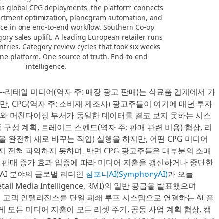
us global CPG deployments, the platform connects
sortment optimization, planogram automation, and
gence in one end-to-end workflow. Southern Co-op
ory sales uplift. A leading European retailer runs
tries. Category review cycles that took six weeks
ne platform. One source of truth. End-to-end
intelligence.
)--리테일 미디어(역자 주: 매장 광고 판매)는 식료품 업계에서 가
, CPG(역자 주: 소비재 제조사) 광고주들이 여기에 매년 투자
와 머천다이징 부서가 동일한 데이터를 결코 보지 못하는 시스
구성 계획, 트레이드 스펜드(역자 주: 판매 관련 비용) 협상, 리
을 완전히 새로 바꾸는 작업) 실행을 하지만, 어떤 CPG 미디어
 전혀 파악하지 못하며, 반면 CPG 광고주들은 대부분의 소매
 판매 증가 효과 입증에 따라 미디어 지출을 갱신하거나 중단한
 AI 분야의 글로벌 리더인
심포니AI(SymphonyAI)
가 오늘
l Media Intelligence, RMI)의 일반 공급을 발표했으며
 및 고객 인텔리전스를 단일 폐쇄 루프 시스템으로 연결하는 AI 플
 모든 미디어 지출이 모든 리셋 주기, 공동 사업 계획 협상, 캠