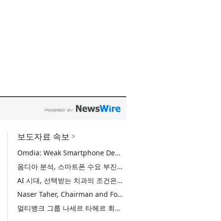
보도자료 속보
Omdia: Weak Smartphone Demand Drives Record Growth in Display Shipments to Refurbished Phone Market
옴디아 분석, 스마트폰 수요 부진에 리퍼비시 폰 디스플레이 출하량 사상 최대 기록
AI 시대, 선택받는 치과의 조건은… 정유미 원장 ‘Mini MBA for Dentists’ 단독 특강 개최
Naser Taher, Chairman and Founder of MultiBank Group, Honored by H.H. Sheikh Nahyan bin Mubarak Al Nahyan with the Golden Excellence Award for FinTech, Digital Asset and Blockchain Excellence
멀티뱅크 그룹 나세르 타헤르 회장, 핀테크·디지털 자산·블록체인 부문 ‘골든 엑설런스상’ 수상