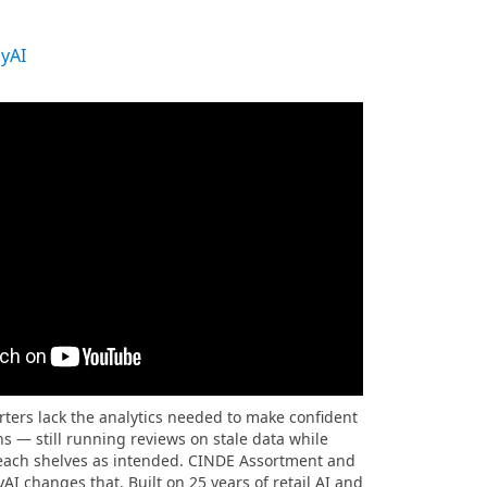
yAI
ers lack the analytics needed to make confident
ns — still running reviews on stale data while
reach shelves as intended. CINDE Assortment and
 changes that. Built on 25 years of retail AI and