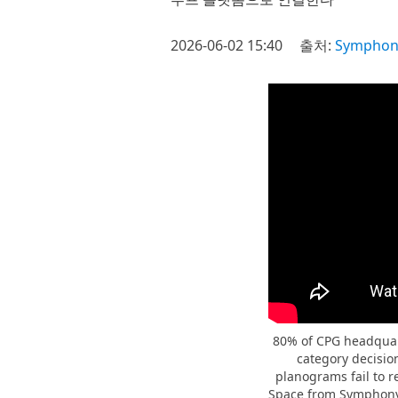
2026-06-02 15:40
출처:
Symphon
80% of CPG headquart
category decisio
planograms fail to 
Space from SymphonyAI