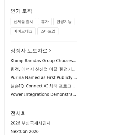
인기 토픽
신제품 출시
휴가
인공지능
바이오테크
스타트업
상장사 보도자료
Khimji Ramdas Group Chooses Rimini Street to Reduce SAP Support Costs, Protect 700+ Customizations and Reinvest Savings in Innovation
한전, 에너지 신산업 이끌 ‘한전기술지주’ 공식 출범
Purina Named as First Publicly Announced NIQ ConnectAI Charter Client
닐슨IQ, Connect AI 차터 프로그램 최초 고객사 ‘퓨리나’ 선정
Power Integrations Demonstrates World’s First 2200 V GaN Technology for Next-Era High-Voltage Power Systems
전시회
2026 부산국제사진제
NextCon 2026