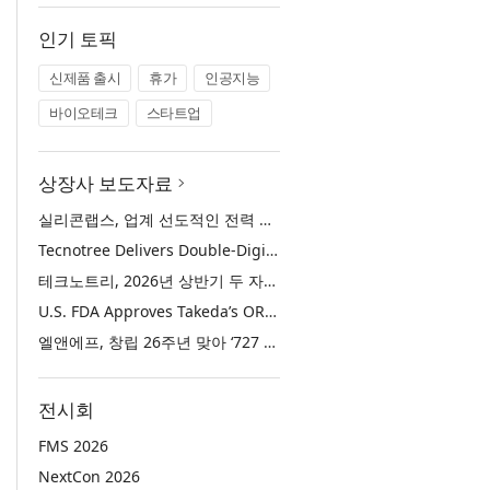
인기 토픽
신제품 출시
휴가
인공지능
바이오테크
스타트업
상장사 보도자료
실리콘랩스, 업계 선도적인 전력 효율·보안·통합성을 갖춘 초저전력 블루투스 LE SoC ‘BG2B’ 공개
Tecnotree Delivers Double-Digit Profit Growth and Accelerated Deployment Momentum in H1 2026
테크노트리, 2026년 상반기 두 자릿수 이익 성장 및 글로벌 구축 가속화
U.S. FDA Approves Takeda’s ORZEYFUL™ (oveporexton), the First and Only Medicine to Treat the Underlying Cause of Narcolepsy Type 1
엘앤에프, 창립 26주년 맞아 ‘727 희망박스’ 나눔 캠페인 진행… 임직원과 함께 대구 지역사회 상생 실천
전시회
FMS 2026
NextCon 2026